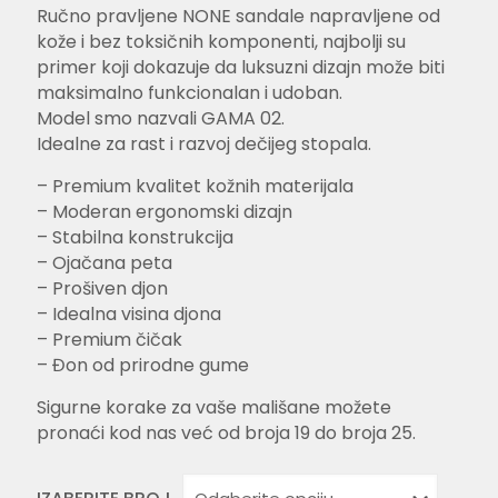
cena
ce
Ručno pravljene NONE sandale napravljene od
je
je:
kože i bez toksičnih komponenti, najbolji su
bila:
4.8
primer koji dokazuje da luksuzni dizajn može biti
6.999,00 RSD.
maksimalno funkcionalan i udoban.
Model smo nazvali GAMA 02.
Idealne za rast i razvoj dečijeg stopala.
– Premium kvalitet kožnih materijala
– Moderan ergonomski dizajn
– Stabilna konstrukcija
– Ojačana peta
– Prošiven djon
– Idealna visina djona
– Premium čičak
– Đon od prirodne gume
Sigurne korake za vaše mališane možete
pronaći kod nas već od broja 19 do broja 25.