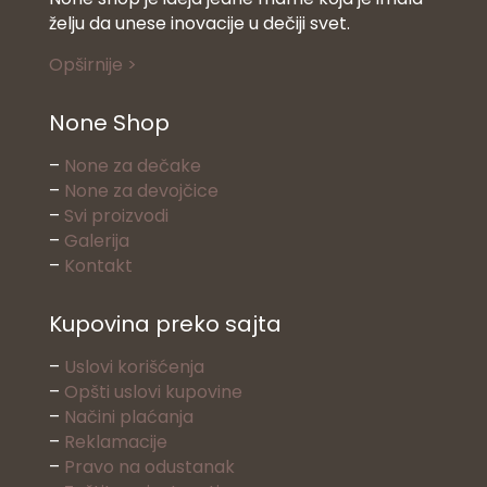
želju da unese inovacije u dečiji svet.
Opširnije >
None Shop
–
None za dečake
–
None za devojčice
–
Svi proizvodi
–
Galerija
–
Kontakt
Kupovina preko sajta
–
Uslovi korišćenja
–
Opšti uslovi kupovine
–
Načini plaćanja
–
Reklamacije
–
Pravo na odustanak