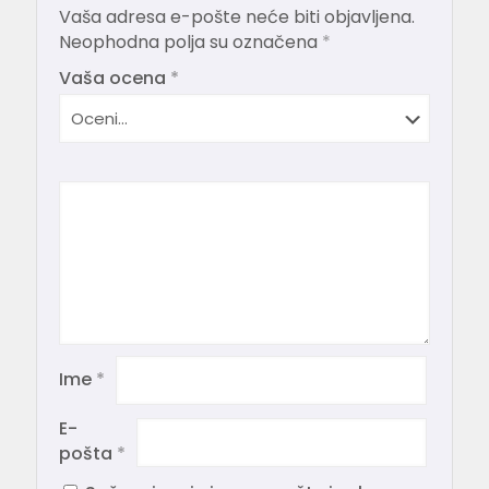
Vaša adresa e-pošte neće biti objavljena.
Neophodna polja su označena
*
Vaša ocena
*
Ime
*
E-
pošta
*