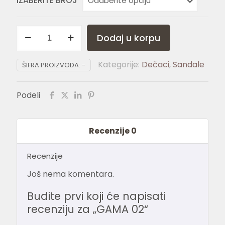
IZABERITE BROJ
GAMA
Dodaj u korpu
02
količina
Kategorije:
Dečaci
,
Sandale
ŠIFRA PROIZVODA:
-
Podeli
Recenzije
0
Recenzije
Još nema komentara.
Budite prvi koji će napisati
recenziju za „GAMA 02“