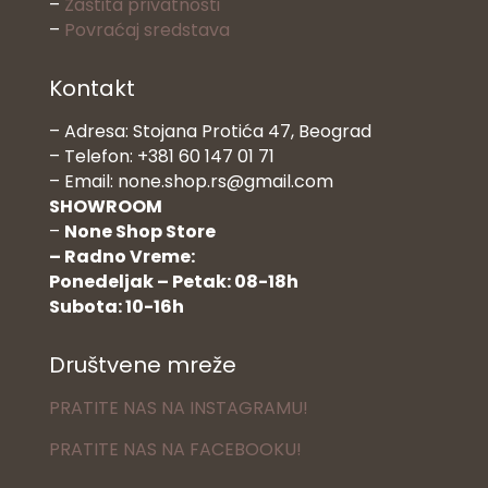
–
Zaštita privatnosti
–
Povraćaj sredstava
Kontakt
– Adresa: Stojana Protića 47, Beograd
– Telefon: +381 60 147 01 71
– Email: none.shop.rs@gmail.com
SHOWROOM
–
None Shop Store
– Radno Vreme:
Ponedeljak – Petak: 08-18h
Subota: 10-16h
Društvene mreže
PRATITE NAS NA INSTAGRAMU!
PRATITE NAS NA FACEBOOKU!