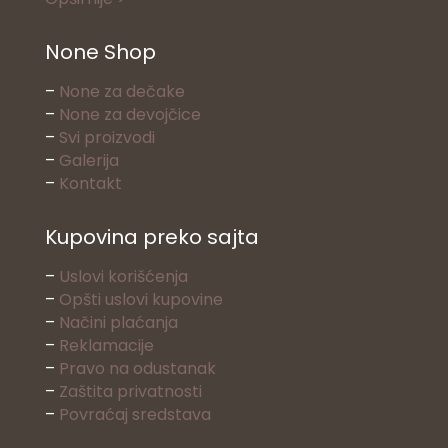
None Shop
–
None za dečake
–
None za devojčice
–
Svi proizvodi
–
Galerija
–
Kontakt
Kupovina preko sajta
–
Uslovi korišćenja
–
Opšti uslovi kupovine
–
Načini plaćanja
–
Reklamacije
–
Pravo na odustanak
–
Zaštita privatnosti
–
Povraćaj sredstava