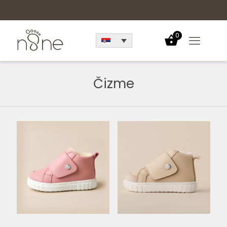
0
Čizme