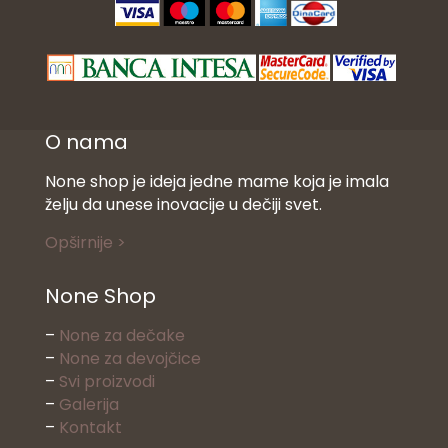
O nama
None shop je ideja jedne mame koja je imala
želju da unese inovacije u dečiji svet.
Opširnije >
None Shop
–
None za dečake
–
None za devojčice
–
Svi proizvodi
–
Galerija
–
Kontakt