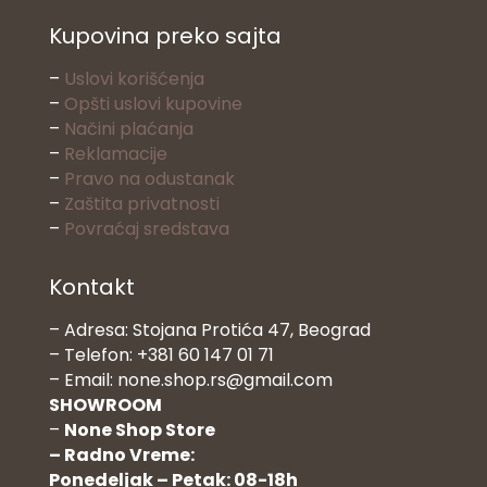
Kupovina preko sajta
–
Uslovi korišćenja
–
Opšti uslovi kupovine
–
Načini plaćanja
–
Reklamacije
–
Pravo na odustanak
–
Zaštita privatnosti
–
Povraćaj sredstava
Kontakt
– Adresa: Stojana Protića 47, Beograd
– Telefon: +381 60 147 01 71
– Email: none.shop.rs@gmail.com
SHOWROOM
–
None Shop Store
– Radno Vreme:
Ponedeljak – Petak: 08-18h