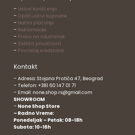
–
Uslovi korišćenja
–
Opšti uslovi kupovine
–
Načini plaćanja
–
Reklamacije
–
Pravo na odustanak
–
Zaštita privatnosti
–
Povraćaj sredstava
Kontakt
– Adresa: Stojana Protića 47, Beograd
– Telefon: +381 60 147 01 71
– Email: none.shop.rs@gmail.com
SHOWROOM
–
None Shop Store
– Radno Vreme:
Ponedeljak – Petak: 08-18h
Subota: 10-16h