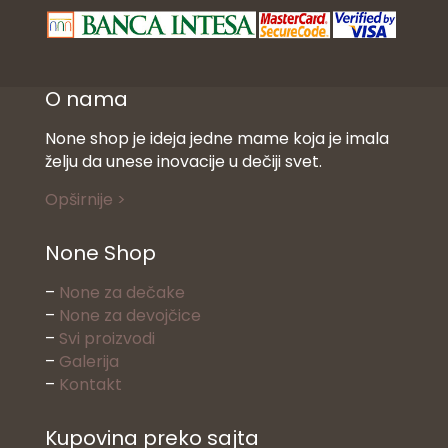
O nama
None shop je ideja jedne mame koja je imala
želju da unese inovacije u dečiji svet.
Opširnije >
None Shop
–
None za dečake
–
None za devojčice
–
Svi proizvodi
–
Galerija
–
Kontakt
Kupovina preko sajta