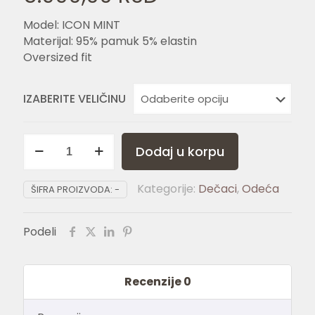
Model: ICON MINT
Materijal: 95% pamuk 5% elastin
Oversized fit
IZABERITE VELIČINU
ICON
Dodaj u korpu
MINT
količina
Kategorije:
Dečaci
,
Odeća
ŠIFRA PROIZVODA:
-
Podeli
Recenzije
0