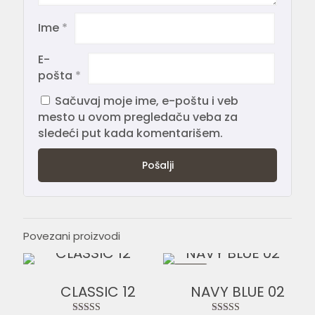
Ime
*
E-
pošta
*
Sačuvaj moje ime, e-poštu i veb
mesto u ovom pregledaču veba za
sledeći put kada komentarišem.
Povezani proizvodi
-30%
CLASSIC 12
NAVY BLUE 02
Origi