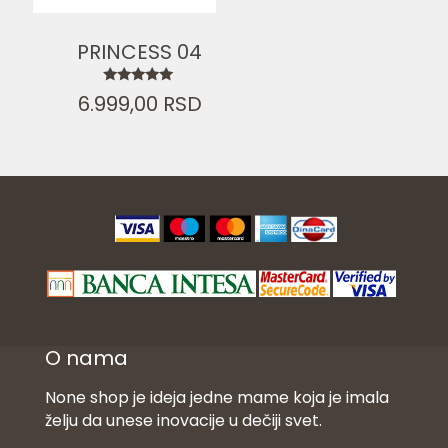
PRINCESS 04
Ocenjeno
6.999,00
RSD
sa
5.00
od 5
O nama
None shop je ideja jedne mame koja je imala
želju da unese inovacije u dečiji svet.