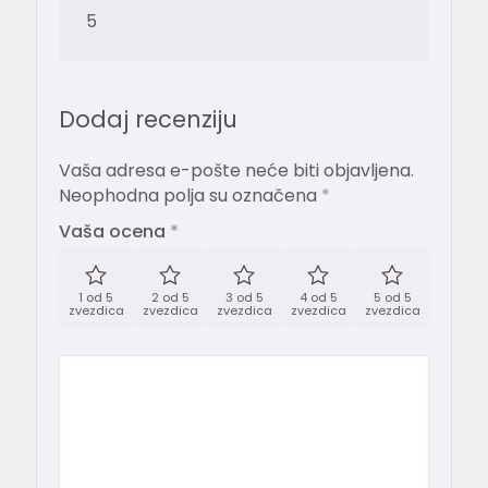
5
Dodaj recenziju
Vaša adresa e-pošte neće biti objavljena.
Neophodna polja su označena
*
Vaša ocena
*
1 od 5
2 od 5
3 od 5
4 od 5
5 od 5
zvezdica
zvezdica
zvezdica
zvezdica
zvezdica