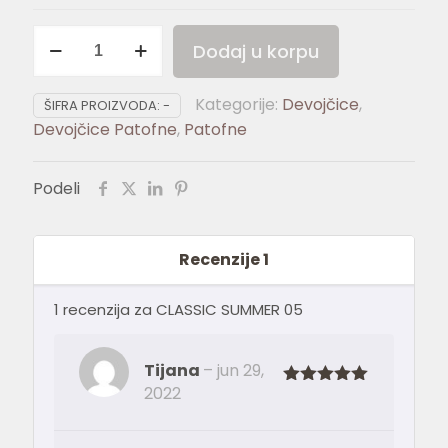
CLASSIC
Dodaj u korpu
SUMMER
05
Kategorije:
Devojčice
,
količina
ŠIFRA PROIZVODA:
-
Devojčice Patofne
,
Patofne
Podeli
Recenzije
1
1 recenzija za
CLASSIC SUMMER 05
Tijana
–
jun 29,
2022
Ocenjeno
sa
5
od 5