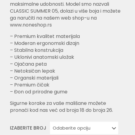
maksimalne udobnosti. Model smo nazvali
CLASSIC SUMMER 05, dolazi u više boja i možete
ga naručiti na našem web shop-u na
www.noneshop.rs
– Premium kvalitet materijala
– Moderan ergonomski dizajn
– Stabilna konstrukcija
– Uklonivi anatomski uložak
– Ojačana peta
– Netoksičan lepak
– Organski materijali
– Premium čičak
– Đon od prirodne gume
Sigurne korake za vaše mališane možete
pronaći kod nas već od broja 18 do broja 26.
IZABERITE BROJ