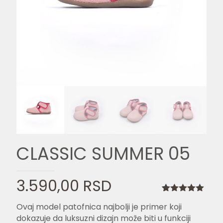
CLASSIC SUMMER 05
3.590,00
RSD
Ocenjeno
1
Ovaj model patofnica najbolji je primer koji
5.00
od 5
na osnovu
dokazuje da luksuzni dizajn može biti u funkciji
ocene kupca