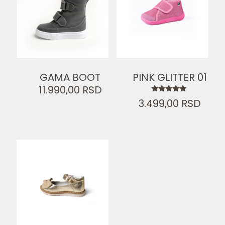
GAMA BOOT
PINK GLITTER 01
11.990,00
RSD
Ocenjeno
3.499,00
RSD
sa
5.00
od 5