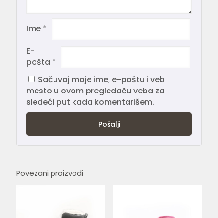
Ime
*
E-
pošta
*
Sačuvaj moje ime, e-poštu i veb
mesto u ovom pregledaču veba za
sledeći put kada komentarišem.
Povezani proizvodi