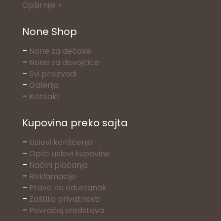
Opširnije >
None Shop
–
None za dečake
–
None za devojčice
–
Svi proizvodi
–
Galerija
–
Kontakt
Kupovina preko sajta
–
Uslovi korišćenja
–
Opšti uslovi kupovine
–
Načini plaćanja
–
Reklamacije
–
Pravo na odustanak
–
Zaštita privatnosti
–
Povraćaj sredstava