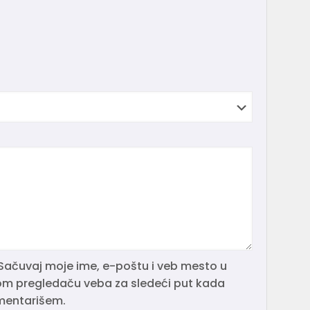
Sačuvaj moje ime, e-poštu i veb mesto u
m pregledaču veba za sledeći put kada
entarišem.