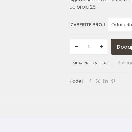
do broja 25.
IZABERITE BROJ
GOLD
Dodaj
02
količina
Katego
ŠIFRA PROIZVODA:
-
Podeli