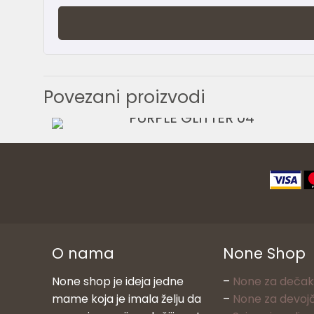
Povezani proizvodi
3.499,00
RSD
O nama
None Shop
None shop je ideja jedne
–
None za deča
mame koja je imala želju da
–
None za devoj