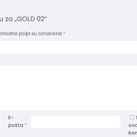
iju za „GOLD 02“
phodna polja su označena
*
E-
pošta
*
ovo
kom