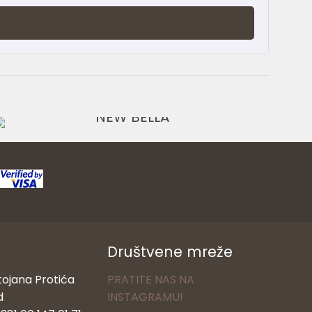
8.990,00
RSD
Društvene mreže
tojana Protića
PRATITE NAS NA
d
INSTAGRAMU!