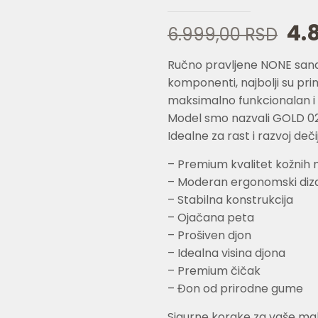
Or
4.
6.999,00
RSD
ce
Ručno pravljene NONE sanda
je
komponenti, najbolji su prim
bil
maksimalno funkcionalan i
6.
Model smo nazvali GOLD 02
Idealne za rast i razvoj deč
– Premium kvalitet kožnih 
– Moderan ergonomski diz
– Stabilna konstrukcija
– Ojačana peta
– Prošiven djon
– Idealna visina djona
– Premium čičak
– Đon od prirodne gume
Sigurne korake za vaše mal