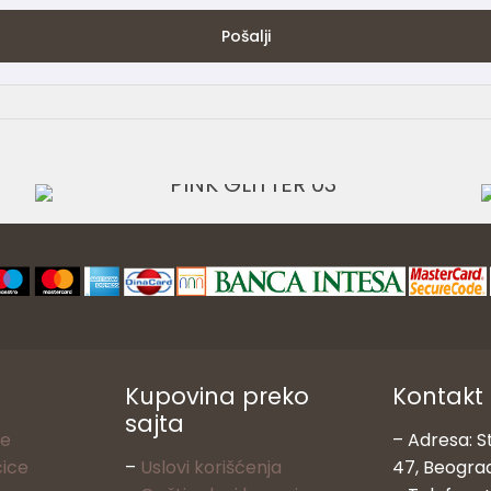
3.499,00
RSD
Kupovina preko
Kontakt
sajta
ke
– Adresa: S
čice
–
Uslovi korišćenja
47, Beogra