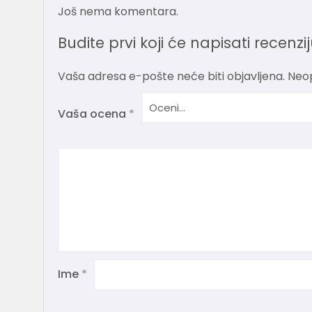
Još nema komentara.
Budite prvi koji će napisati recenz
Vaša adresa e-pošte neće biti objavljena.
Neo
Vaša ocena
*
Ime
*