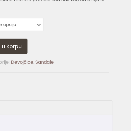
 u korpu
rije:
Devojčice
,
Sandale