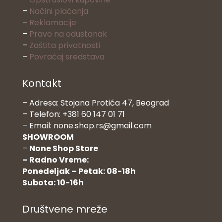
–
Načini plaćanja
–
Reklamacije
–
Pravo na odustanak
–
Zaštita privatnosti
–
Povraćaj sredstava
Kontakt
– Adresa: Stojana Protića 47, Beograd
– Telefon: +381 60 147 01 71
– Email: none.shop.rs@gmail.com
SHOWROOM
–
None Shop Store
– Radno Vreme:
Ponedeljak – Petak: 08-18h
Subota: 10-16h
Društvene mreže