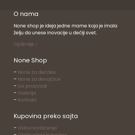
O nama
None shop je ideja jedne mame koja je imala
želju da unese inovacije u dečiji svet.
Opširnije >
None Shop
–
None za dečake
–
None za devojčice
–
Svi proizvodi
–
Galerija
–
Kontakt
Kupovina preko sajta
–
Uslovi korišćenja
–
Opšti uslovi kupovine