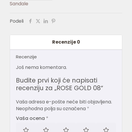
Sandale
Podeli
Recenzije
0
Recenzije
Još nema komentara.
Budite prvi koji će napisati
recenziju za „ROSE GOLD 08“
Vaša adresa e-pošte neće biti objavljena.
Neophodna polja su označena
*
Vaša ocena
*