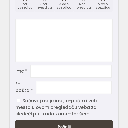
1 od 5
2 od 5
3 od 5
4 od 5
5 od 5
zvezdica
zvezdica
zvezdica
zvezdica
zvezdica
Ime
*
E-
pošta
*
Sačuvaj moje ime, e-poštu i veb
mesto u ovom pregledaču veba za
sledeći put kada komentarišem.