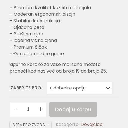
– Premium kvalitet kožnih materijala
– Moderan ergonomski dizajn
– Stabilna konstrukcija
– Ojačana peta
– Prošiven djon
– Idealna visina djona
– Premium čičak
– Đon od prirodne gume
Sigurne korake za vaše mališane možete
pronaći kod nas već od broja 19 do broja 25.
IZABERITE BROJ
ROSE
Dodaj u korpu
GOLD
08
Kategorije:
Devojčice
,
količina
ŠIFRA PROIZVODA:
-