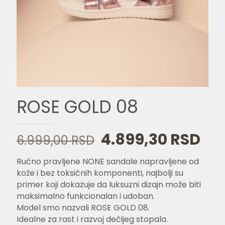
ROSE GOLD 08
Originalna
Tre
4.899,30
RSD
6.999,00
RSD
cena
ce
Ručno pravljene NONE sandale napravljene od
je
je:
kože i bez toksičnih komponenti, najbolji su
bila:
4.8
primer koji dokazuje da luksuzni dizajn može biti
6.999,00 RSD.
maksimalno funkcionalan i udoban.
Model smo nazvali ROSE GOLD 08.
Idealne za rast i razvoj dečijeg stopala.