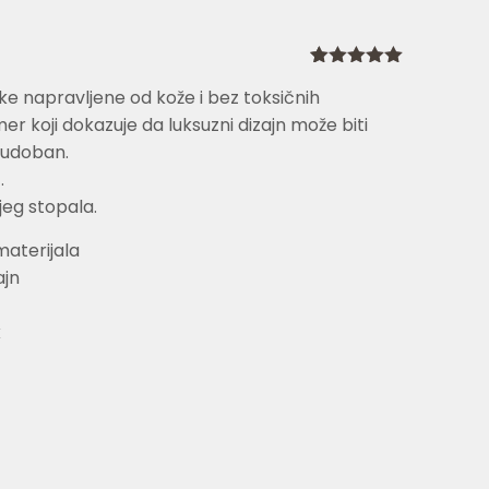
Ocenjeno
1
e napravljene od kože i bez toksičnih
5.00
od 5
na osnovu
er koji dokazuje da luksuzni dizajn može biti
ocene kupca
 udoban.
.
ijeg stopala.
materijala
ajn
k