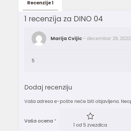
Recenzije
1
1 recenzija za
DINO 04
Marija Cvijic
–
decembar 29, 2022
5
Dodaj recenziju
Vaša adresa e-pošte neće biti objavljena.
Neo
Vaša ocena
*
1 od 5 zvezdica