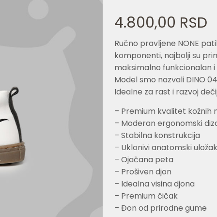
4.800,00
RSD
Ručno pravljene NONE patik
komponenti, najbolji su prim
maksimalno funkcionalan i
Model smo nazvali DINO 04
Idealne za rast i razvoj deč
– Premium kvalitet kožnih 
– Moderan ergonomski diz
– Stabilna konstrukcija
– Uklonivi anatomski uloža
– Ojačana peta
– Prošiven djon
– Idealna visina djona
– Premium čičak
– Đon od prirodne gume