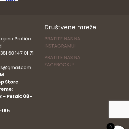
Društvene mreže
tojana Protića
PRATITE NAS NA
d
INSTAGRAMU!
381 60 147 01 71
PRATITE NAS NA
FACEBOOKU!
rs@gmail.com
OM
p Store
reme:
 – Petak: 08-
-16h
0