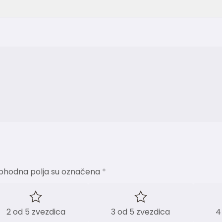
phodna polja su označena
*
2 od 5 zvezdica
3 od 5 zvezdica
4