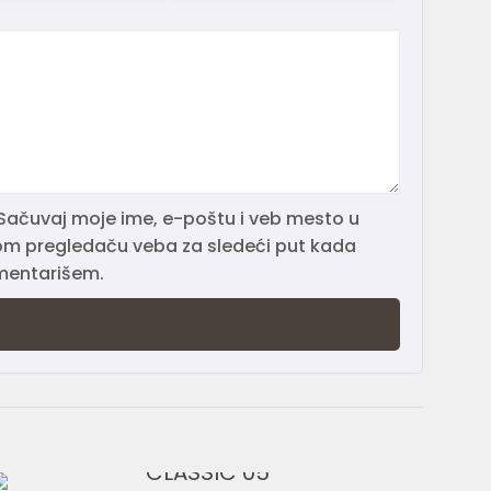
Sačuvaj moje ime, e-poštu i veb mesto u
m pregledaču veba za sledeći put kada
entarišem.