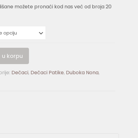
lišane možete pronaći kod nas već od broja 20
 u korpu
rije:
Dečaci
,
Dečaci Patike
,
Duboka Nona
,