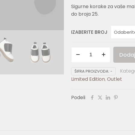
Sigurne korake za vaše ma
do broja 25.
IZABERITE BROJ
DINO
Dodaj
04
količina
Katego
ŠIFRA PROIZVODA:
-
Limited Edition
,
Outlet
Podeli