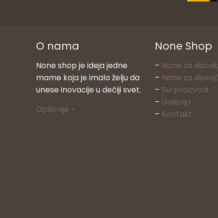
O nama
None Shop
None shop je ideja jedne
–
None za deča
mame koja je imala želju da
–
None za devoj
unese inovacije u dečiji svet.
–
Svi proizvodi
–
Galerija
Opširnije >
–
Kontakt