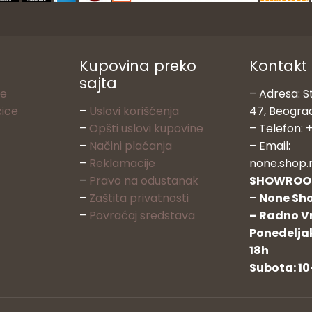
Kupovina preko
Kontakt
sajta
ke
– Adresa: S
čice
–
Uslovi korišćenja
47, Beogra
–
Opšti uslovi kupovine
– Telefon: +
–
Načini plaćanja
– Email:
–
Reklamacije
none.shop.
–
Pravo na odustanak
SHOWRO
–
Zaštita privatnosti
–
None Sho
–
Povraćaj sredstava
– Radno V
Ponedeljak
18h
Subota: 10