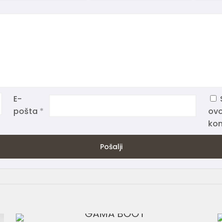
E-
pošta
*
ovo
kom