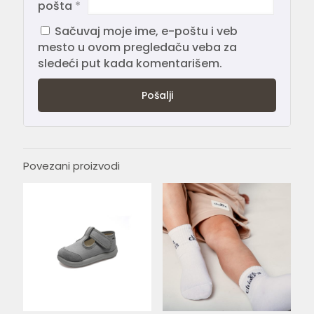
pošta
*
Sačuvaj moje ime, e-poštu i veb
mesto u ovom pregledaču veba za
sledeći put kada komentarišem.
Povezani proizvodi