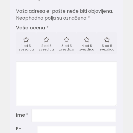
Vaša adresa e-pošte neće biti objavljena.
Neophodna polja su označena
*
Vaša ocena
*
1 od 5
2 od 5
3 od 5
4 od 5
5 od 5
zvezdica
zvezdica
zvezdica
zvezdica
zvezdica
Ime
*
E-