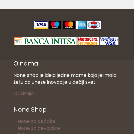
O nama
None shop je ideja jedne mame koja je imala
želju da unese inovacije u dečiji svet.
Opširnije >
None Shop
–
None za dečake
–
None za devojčice