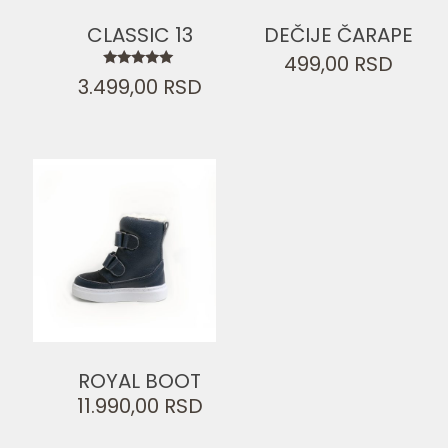
CLASSIC 13
DEČIJE ČARAPE
499,00
RSD
Ocenjeno
3.499,00
RSD
sa
5.00
od 5
ROYAL BOOT
11.990,00
RSD