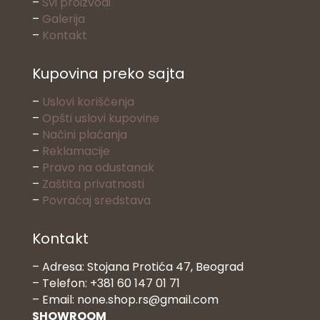
–
Svi proizvodi
–
Galerija
–
Kontakt
Kupovina preko sajta
–
Uslovi korišćenja
–
Opšti uslovi kupovine
–
Načini plaćanja
–
Reklamacije
–
Pravo na odustanak
–
Zaštita privatnosti
–
Povraćaj sredstava
Kontakt
– Adresa: Stojana Protića 47, Beograd
– Telefon: +381 60 147 01 71
– Email: none.shop.rs@gmail.com
SHOWROOM