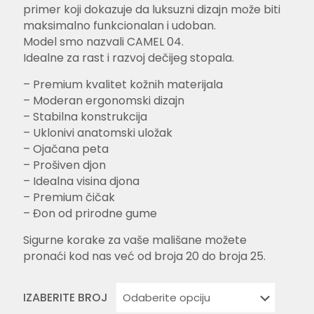
primer koji dokazuje da luksuzni dizajn može biti
maksimalno funkcionalan i udoban.
Model smo nazvali CAMEL 04.
Idealne za rast i razvoj dečijeg stopala.
– Premium kvalitet kožnih materijala
– Moderan ergonomski dizajn
– Stabilna konstrukcija
– Uklonivi anatomski uložak
– Ojačana peta
– Prošiven djon
– Idealna visina djona
– Premium čičak
– Đon od prirodne gume
Sigurne korake za vaše mališane možete
pronaći kod nas već od broja 20 do broja 25.
IZABERITE BROJ