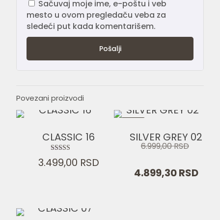
Sačuvaj moje ime, e-poštu i veb
mesto u ovom pregledaču veba za
sledeći put kada komentarišem.
Povezani proizvodi
-30%
CLASSIC 16
SILVER GREY 02
Origi
6.999,00
RSD
cena
Ocenjeno
je
3.499,00
RSD
Tre
sa
4.899,30
RSD
bila:
4.50
cen
od 5
6.999,
je:
4.89