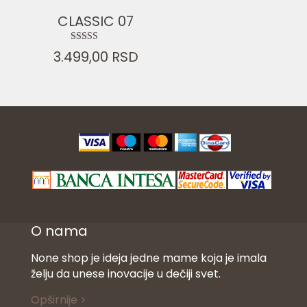
CLASSIC 07
Ocenjeno sa
3.499,00
RSD
5.00
od 5
O nama
None shop je ideja jedne mame koja je imala
želju da unese inovacije u dečiji svet.
Opširnije >