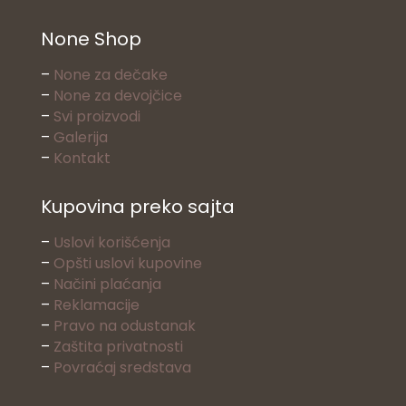
None Shop
–
None za dečake
–
None za devojčice
–
Svi proizvodi
–
Galerija
–
Kontakt
Kupovina preko sajta
–
Uslovi korišćenja
–
Opšti uslovi kupovine
–
Načini plaćanja
–
Reklamacije
–
Pravo na odustanak
–
Zaštita privatnosti
–
Povraćaj sredstava