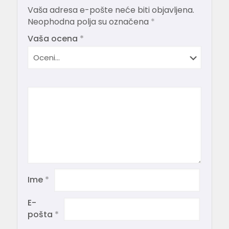
Vaša adresa e-pošte neće biti objavljena.
Neophodna polja su označena
*
Vaša ocena
*
Ime
*
E-
pošta
*