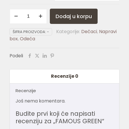
FAMOUS
Dodaj u korpu
GREEN
količina
Kategorije:
Dečaci
,
Napravi
ŠIFRA PROIZVODA:
-
box
,
Odeća
Podeli
Recenzije
0
Recenzije
Još nema komentara.
Budite prvi koji će napisati
recenziju za „FAMOUS GREEN“