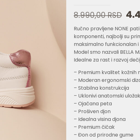
Or
4.
8.990,00
RSD
ce
Ručno pravljene NONE patik
je
komponenti, najbolji su prim
bil
maksimalno funkcionalan i
8.9
Model smo nazvali BELLA M
Idealne za rast i razvoj deč
– Premium kvalitet kožnih 
– Moderan ergonomski diz
– Stabilna konstrukcija
– Uklonivi anatomski uloža
– Ojačana peta
– Prošiven djon
– Idealna visina djona
– Premium čičak
– Đon od prirodne gume