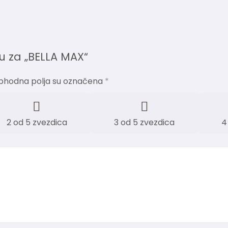
iju za „BELLA MAX“
phodna polja su označena
*
2 od 5 zvezdica
3 od 5 zvezdica
4