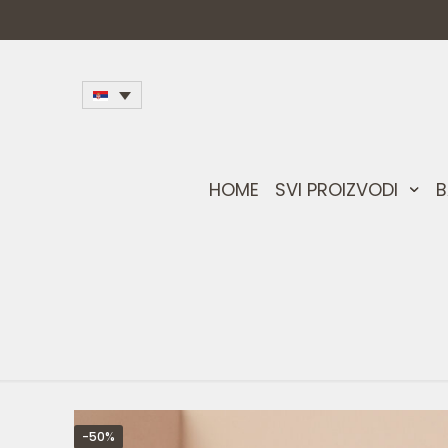
HOME
SVI PROIZVODI
B
-50%