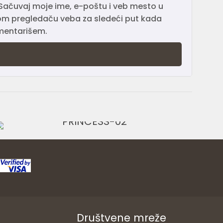
Sačuvaj moje ime, e-poštu i veb mesto u
m pregledaču veba za sledeći put kada
entarišem.
Ocenjeno
sa
6.999,00
RSD
4.50
od 5
Društvene mreže