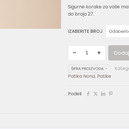
Sigurne korake za vaše ma
do broja 27.
IZABERITE BROJ
BELLA
Dodaj
MAX
količina
Katego
ŠIFRA PROIZVODA:
-
Patika Nona
,
Patike
Podeli