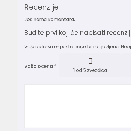
Recenzije
Još nema komentara.
Budite prvi koji će napisati recenz
Vaša adresa e-pošte neće biti objavljena.
Neo
Vaša ocena
*
1 od 5 zvezdica