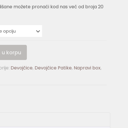
lišane možete pronaći kod nas već od broja 20
 u korpu
rije:
Devojčice
,
Devojčice Patike
,
Napravi box
,