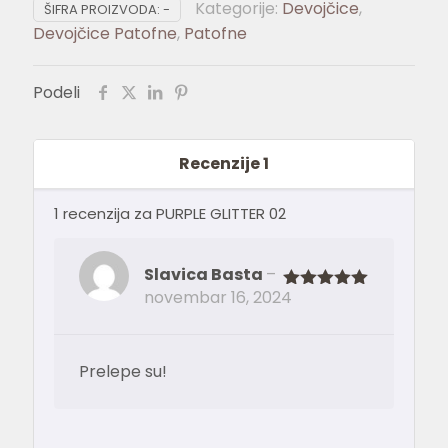
Kategorije:
Devojčice
,
količina
ŠIFRA PROIZVODA:
-
Devojčice Patofne
,
Patofne
Podeli
Recenzije
1
1 recenzija za
PURPLE GLITTER 02
Slavica Basta
–
novembar 16, 2024
Ocenjeno
sa
5
od 5
Prelepe su!