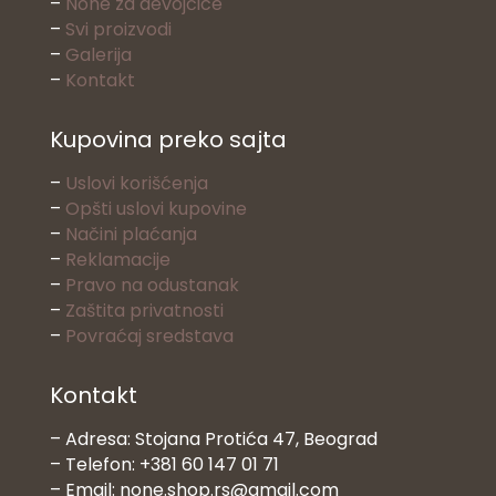
–
None za devojčice
–
Svi proizvodi
–
Galerija
–
Kontakt
Kupovina preko sajta
–
Uslovi korišćenja
–
Opšti uslovi kupovine
–
Načini plaćanja
–
Reklamacije
–
Pravo na odustanak
–
Zaštita privatnosti
–
Povraćaj sredstava
Kontakt
– Adresa: Stojana Protića 47, Beograd
– Telefon: +381 60 147 01 71
– Email: none.shop.rs@gmail.com