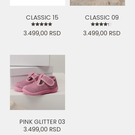
CLASSIC 15
CLASSIC 09
Ocenjeno
Ocenjeno
3.499,00
RSD
3.499,00
RSD
sa
sa
5.00
4.00
od 5
od 5
PINK GLITTER 03
3.499,00
RSD