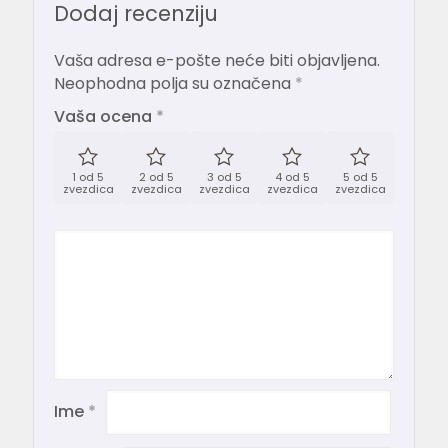
Dodaj recenziju
Vaša adresa e-pošte neće biti objavljena.
Neophodna polja su označena
*
Vaša ocena
*
1 od 5
2 od 5
3 od 5
4 od 5
5 od 5
zvezdica
zvezdica
zvezdica
zvezdica
zvezdica
Ime
*