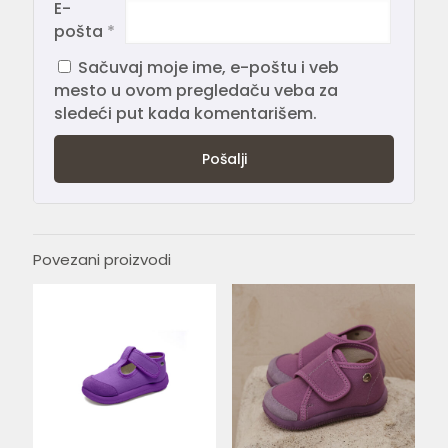
E-
pošta
*
Sačuvaj moje ime, e-poštu i veb
mesto u ovom pregledaču veba za
sledeći put kada komentarišem.
Povezani proizvodi