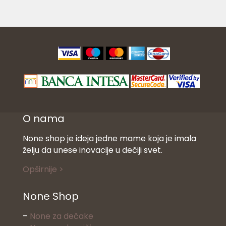
O nama
None shop je ideja jedne mame koja je imala
želju da unese inovacije u dečiji svet.
Opširnije >
None Shop
–
None za dečake