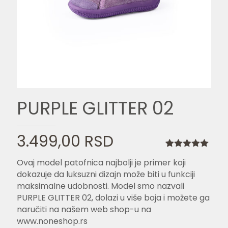
PURPLE GLITTER 02
3.499,00
RSD
Ocenjeno
1
Ovaj model patofnica najbolji je primer koji
5.00
od 5
na osnovu
dokazuje da luksuzni dizajn može biti u funkciji
ocene kupca
maksimalne udobnosti. Model smo nazvali
PURPLE GLITTER 02, dolazi u više boja i možete ga
naručiti na našem web shop-u na
www.noneshop.rs