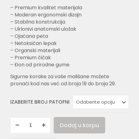
– Premium kvalitet materijala
– Moderan ergonomski dizajn
– Stabilna konstrukcija
– Uklonivi anatomski uložak
– Ojačana peta
– Netoksičan lepak
– Organski materijali
– Premium čičak
– Đon od prirodne gume
Sigurne korake za vaše mališane možete
pronaći kod nas već od broja 19 do broja 29.
IZABERITE BROJ PATOFNI
PURPLE
Dodaj u korpu
GLITTER
02