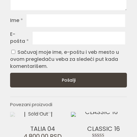
Ime
*
E-
pošta
*
Sačuvaj moje ime, e-poštu i veb mesto u
ovom pregledaču veba za sledeći put kada
komentarišem.
Povezani proizvodi
Sold Out
TALIA 04
CLASSIC 16
4.800,00
RSD