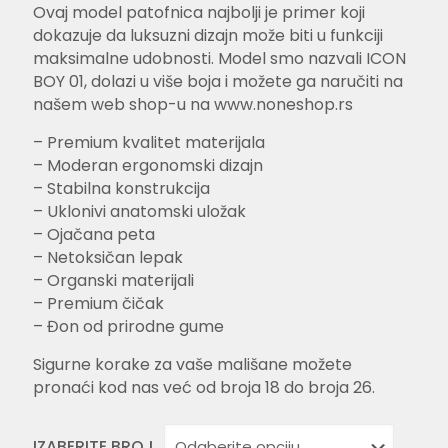
Ovaj model patofnica najbolji je primer koji
5.00
od 5 na
osnovu
dokazuje da luksuzni dizajn može biti u funkciji
ocene kupca
maksimalne udobnosti. Model smo nazvali ICON
BOY 01, dolazi u više boja i možete ga naručiti na
našem web shop-u na www.noneshop.rs
– Premium kvalitet materijala
– Moderan ergonomski dizajn
– Stabilna konstrukcija
– Uklonivi anatomski uložak
– Ojačana peta
– Netoksičan lepak
– Organski materijali
– Premium čičak
– Đon od prirodne gume
Sigurne korake za vaše mališane možete
pronaći kod nas već od broja 18 do broja 26.
IZABERITE BROJ