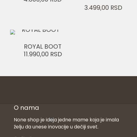
Ocenjeno
3.499,00
RSD
sa
4.50
od 5
ROYAL BOOT
11.990,00
RSD
O nama
None shop je ideja jedne mame koja je imala
želju da unese inovacije u dečiji svet.