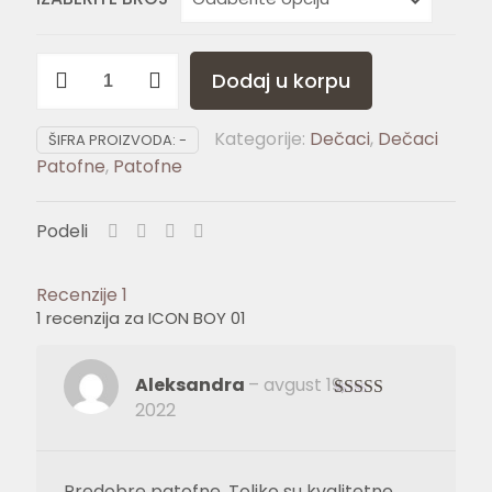
ICON
Dodaj u korpu
BOY
01
Kategorije:
Dečaci
,
Dečaci
količina
ŠIFRA PROIZVODA:
-
Patofne
,
Patofne
Podeli
Recenzije
1
1 recenzija za
ICON BOY 01
Aleksandra
–
avgust 19,
2022
Ocenjeno sa
5
od 5
Predobre patofne. Toliko su kvalitetne,