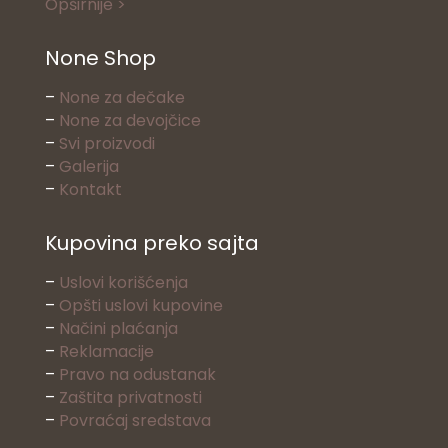
Opširnije >
None Shop
–
None za dečake
–
None za devojčice
–
Svi proizvodi
–
Galerija
–
Kontakt
Kupovina preko sajta
–
Uslovi korišćenja
–
Opšti uslovi kupovine
–
Načini plaćanja
–
Reklamacije
–
Pravo na odustanak
–
Zaštita privatnosti
–
Povraćaj sredstava