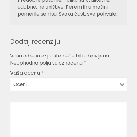
udobne, ne uništive. Perem ih u mašini,
pomerile se nisu. Svaka čast, sve pohvale.
Dodaj recenziju
Vaša adresa e-pošte neće biti objavljena.
Neophodna polja su označena
*
Vaša ocena
*