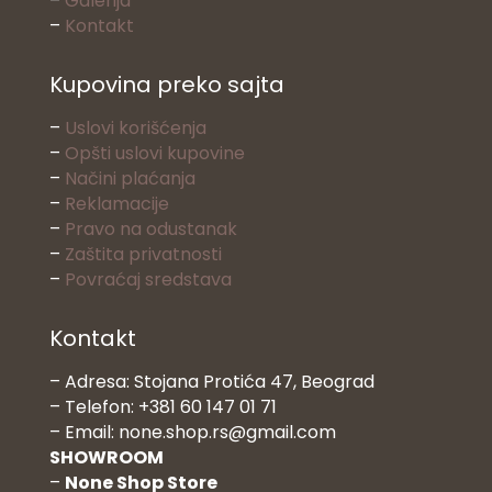
–
Galerija
–
Kontakt
Kupovina preko sajta
–
Uslovi korišćenja
–
Opšti uslovi kupovine
–
Načini plaćanja
–
Reklamacije
–
Pravo na odustanak
–
Zaštita privatnosti
–
Povraćaj sredstava
Kontakt
– Adresa: Stojana Protića 47, Beograd
– Telefon: +381 60 147 01 71
– Email: none.shop.rs@gmail.com
SHOWROOM
–
None Shop Store