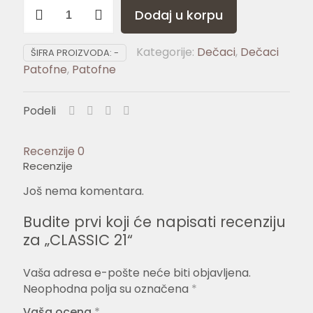
CLASSIC
Dodaj u korpu
21
količina
Kategorije:
Dečaci
,
Dečaci
ŠIFRA PROIZVODA:
-
Patofne
,
Patofne
Podeli
Recenzije
0
Recenzije
Još nema komentara.
Budite prvi koji će napisati recenziju
za „CLASSIC 21“
Vaša adresa e-pošte neće biti objavljena.
Neophodna polja su označena
*
Vaša ocena
*