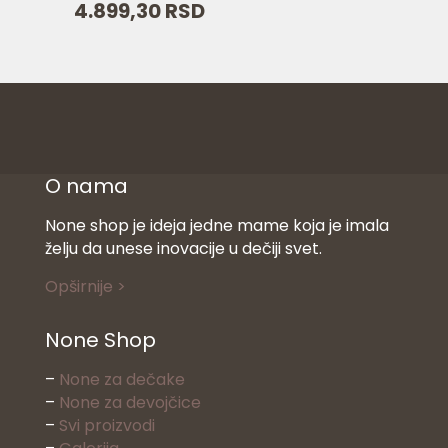
4.899,30
RSD
bila:
cena
6.999,00 RSD.
je:
4.899,30 RSD.
O nama
None shop je ideja jedne mame koja je imala
želju da unese inovacije u dečiji svet.
Opširnije >
None Shop
–
None za dečake
–
None za devojčice
–
Svi proizvodi