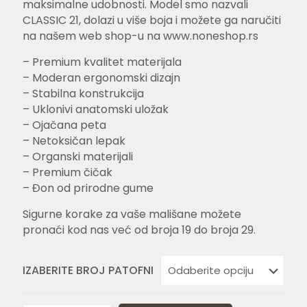
maksimalne udobnosti. Model smo nazvali
CLASSIC 21, dolazi u više boja i možete ga naručiti
na našem web shop-u na www.noneshop.rs
– Premium kvalitet materijala
– Moderan ergonomski dizajn
– Stabilna konstrukcija
– Uklonivi anatomski uložak
– Ojačana peta
– Netoksičan lepak
– Organski materijali
– Premium čičak
– Đon od prirodne gume
Sigurne korake za vaše mališane možete
pronaći kod nas već od broja 19 do broja 29.
IZABERITE BROJ PATOFNI