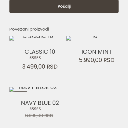
Povezani proizvodi
CLASSIC 10
ICON MINT
5.990,00
RSD
Ocenjeno sa
3.499,00
RSD
5.00
od 5
-30%
NAVY BLUE 02
Originalna
6.999,00
RSD
Ocenjeno sa
cena
5.00
od 5
je
Trenutna