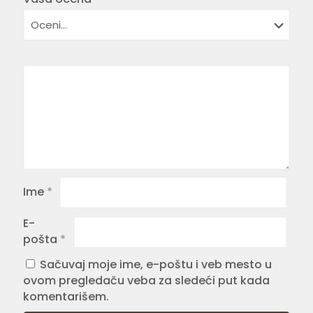
Ime
*
E-
pošta
*
Sačuvaj moje ime, e-poštu i veb mesto u
ovom pregledaču veba za sledeći put kada
komentarišem.