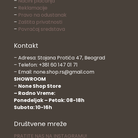
–
Načini plaćanja
–
Reklamacije
–
Pravo na odustanak
–
Zaštita privatnosti
–
Povraćaj sredstava
Kontakt
– Adresa: Stojana Protića 47, Beograd
– Telefon: +381 60 147 01 71
– Email: none.shop.rs@gmail.com
SHOWROOM
–
None Shop Store
– Radno Vreme:
Ponedeljak – Petak: 08-18h
Subota: 10-16h
Društvene mreže
PRATITE NAS NA INSTAGRAMU!