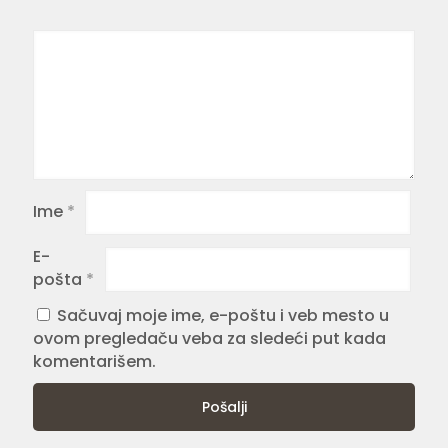
Ime
*
E-
pošta
*
Sačuvaj moje ime, e-poštu i veb mesto u
ovom pregledaču veba za sledeći put kada
komentarišem.