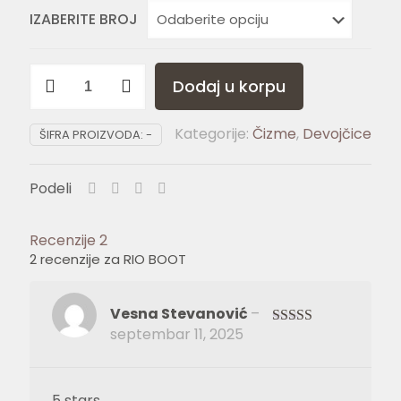
IZABERITE BROJ
RIO
Dodaj u korpu
BOOT
količina
Kategorije:
Čizme
,
Devojčice
ŠIFRA PROIZVODA:
-
Podeli
Recenzije
2
2 recenzije za
RIO BOOT
Vesna Stevanović
–
septembar 11, 2025
Ocenjeno
sa
4
od 5
5 stars