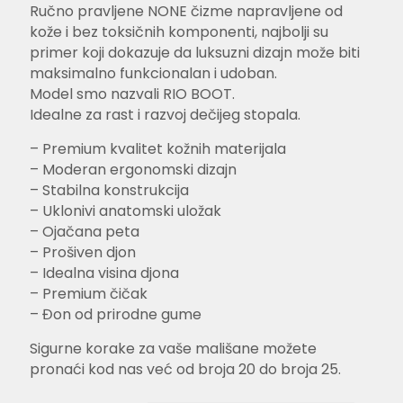
Ručno pravljene NONE čizme napravljene od
4.00
od 5
na osnovu
kože i bez toksičnih komponenti, najbolji su
ocene
primer koji dokazuje da luksuzni dizajn može biti
kupca
maksimalno funkcionalan i udoban.
Model smo nazvali RIO BOOT.
Idealne za rast i razvoj dečijeg stopala.
– Premium kvalitet kožnih materijala
– Moderan ergonomski dizajn
– Stabilna konstrukcija
– Uklonivi anatomski uložak
– Ojačana peta
– Prošiven djon
– Idealna visina djona
– Premium čičak
– Đon od prirodne gume
Sigurne korake za vaše mališane možete
pronaći kod nas već od broja 20 do broja 25.