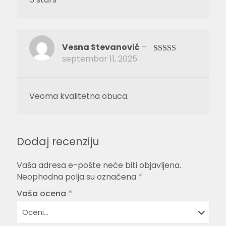
Vesna Stevanović
–
septembar 11, 2025
Ocenjeno
sa
4
od 5
Veoma kvalitetna obuca.
Dodaj recenziju
Vaša adresa e-pošte neće biti objavljena.
Neophodna polja su označena
*
Vaša ocena
*