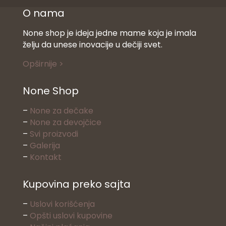
O nama
None shop je ideja jedne mame koja je imala
želju da unese inovacije u dečiji svet.
Opširnije >
None Shop
–
None za dečake
–
None za devojčice
–
Svi proizvodi
–
Galerija
–
Kontakt
Kupovina preko sajta
–
Uslovi korišćenja
–
Opšti uslovi kupovine