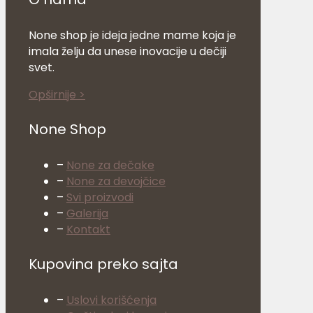
None shop je ideja jedne mame koja je
imala želju da unese inovacije u dečiji
svet.
Opširnije >
None Shop
–
None za dečake
–
None za devojčice
–
Svi proizvodi
–
Galerija
–
Kontakt
Kupovina preko sajta
–
Uslovi korišćenja