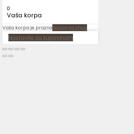
0
Vaša korpa
Vaša korpa je prazna
Nazad na shop
Nastavite sa kupovinom