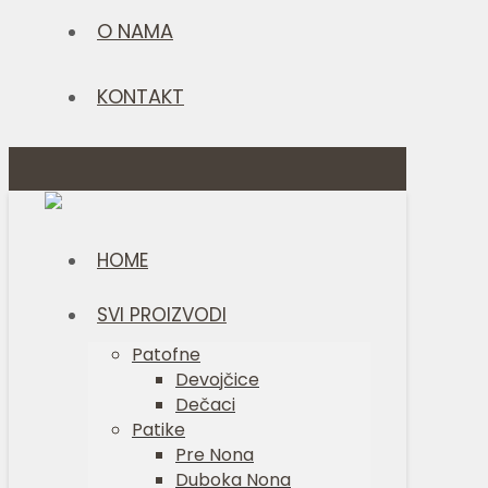
O NAMA
KONTAKT
HOME
SVI PROIZVODI
Patofne
Devojčice
Dečaci
Patike
Pre Nona
Duboka Nona