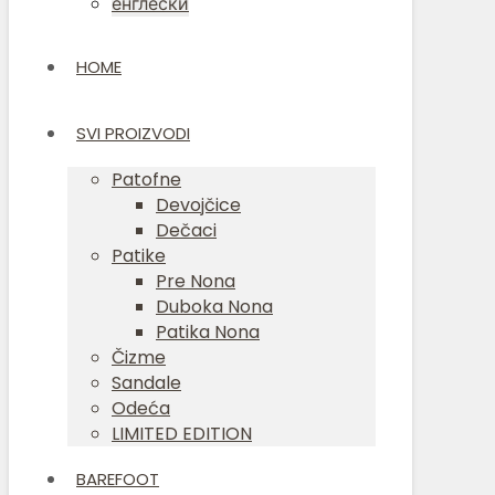
HOME
SVI PROIZVODI
Patofne
Devojčice
Dečaci
Patike
Pre Nona
Duboka Nona
Patika Nona
Čizme
Sandale
Odeća
LIMITED EDITION
BAREFOOT