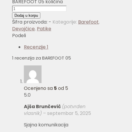
BAREFOOT 05 količina
Dodaj u korpu
Šifra proizvoda:
-
Kategorije:
Barefoot
,
Devojčice
,
Patike
Podeli
Recenzije
1
1 recenzija za
BAREFOOT 05
Ocenjeno sa
5
od 5
5.0
Ajša Brunčević
(potvrđen
vlasnik)
–
septembar 5, 2025
Sjajna komunikacija