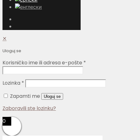
✕
Uloguj se
Korisničko ime ili adresa e-pošte
*
Lozinka
*
Zapamti me
Uloguj se
Zaboravili ste lozinku?
0