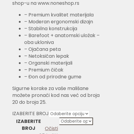
shop-u na www.noneshop.rs
– Premium kvalitet materijala
– Moderan ergonomski dizajn
– Stabilna konstrukcija
– Barefoot + anatomski uložak –
oba ukloniva
– Ojačana peta
– Netoksičan lepak
– Organski materijali
– Premium čičak
– Đon od prirodne gume
Sigurne korake za vaše mališane
možete pronaći kod nas već od broja
20 do broja 25.
IZABERITE BROJ
IZABERITE
BROJ
Očisti