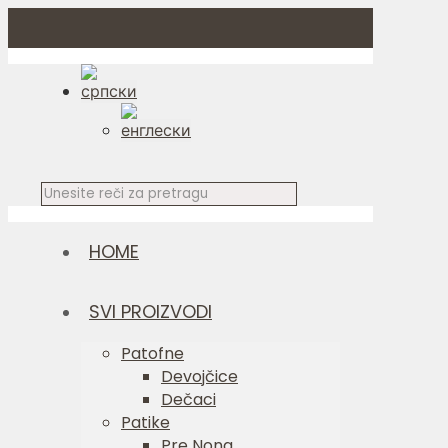
HOME
SVI PROIZVODI
Patofne
Devojčice
Dečaci
Patike
Pre Nona