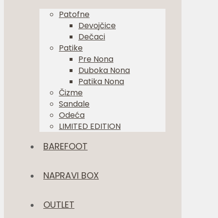
Patofne
Devojčice
Dečaci
Patike
Pre Nona
Duboka Nona
Patika Nona
Čizme
Sandale
Odeća
LIMITED EDITION
BAREFOOT
NAPRAVI BOX
OUTLET