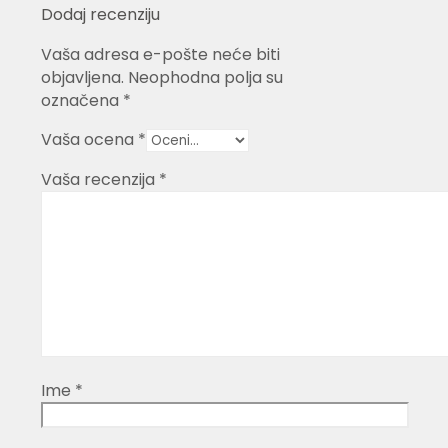
Dodaj recenziju
Vaša adresa e-pošte neće biti
objavljena.
Neophodna polja su
označena
*
Vaša ocena
*
Vaša recenzija
*
Ime
*