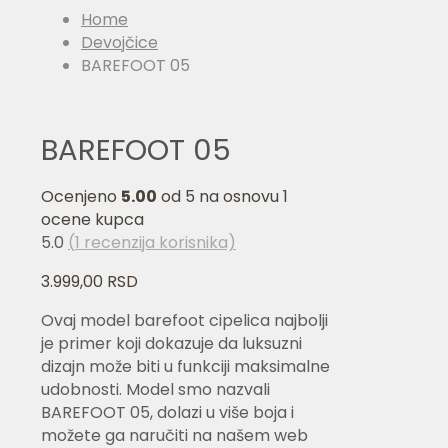
Home
Devojčice
BAREFOOT 05
BAREFOOT 05
Ocenjeno
5.00
od 5 na osnovu
1
ocene kupca
5.0
(
1
recenzija korisnika)
3.999,00
RSD
Ovaj model barefoot cipelica najbolji
je primer koji dokazuje da luksuzni
dizajn može biti u funkciji maksimalne
udobnosti. Model smo nazvali
BAREFOOT 05, dolazi u više boja i
možete ga naručiti na našem web