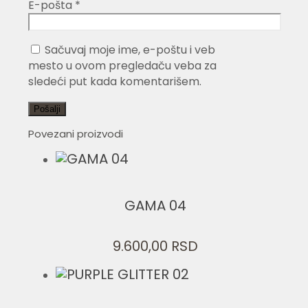
E-pošta
*
Sačuvaj moje ime, e-poštu i veb
mesto u ovom pregledaču veba za
sledeći put kada komentarišem.
Povezani proizvodi
GAMA 04
9.600,00
RSD