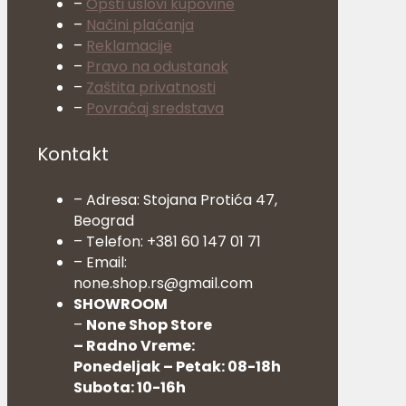
–
Opšti uslovi kupovine
–
Načini plaćanja
–
Reklamacije
–
Pravo na odustanak
–
Zaštita privatnosti
–
Povraćaj sredstava
Kontakt
– Adresa: Stojana Protića 47,
Beograd
– Telefon: +381 60 147 01 71
– Email:
none.shop.rs@gmail.com
SHOWROOM
–
None Shop Store
– Radno Vreme:
Ponedeljak – Petak: 08-18h
Subota: 10-16h