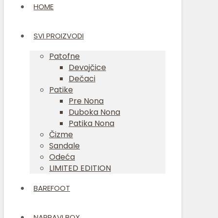
HOME
SVI PROIZVODI
Patofne
Devojčice
Dečaci
Patike
Pre Nona
Duboka Nona
Patika Nona
Čizme
Sandale
Odeća
LIMITED EDITION
BAREFOOT
NAPRAVI BOX