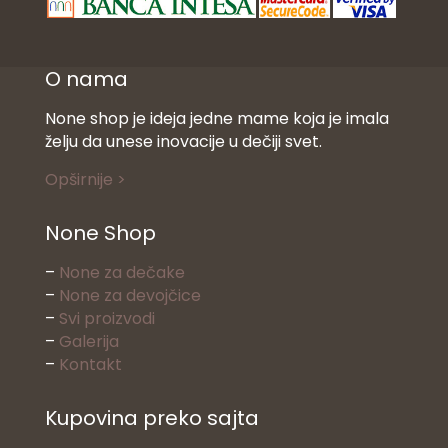
O nama
None shop je ideja jedne mame koja je imala
želju da unese inovacije u dečiji svet.
Opširnije >
None Shop
–
None za dečake
–
None za devojčice
–
Svi proizvodi
–
Galerija
–
Kontakt
Kupovina preko sajta