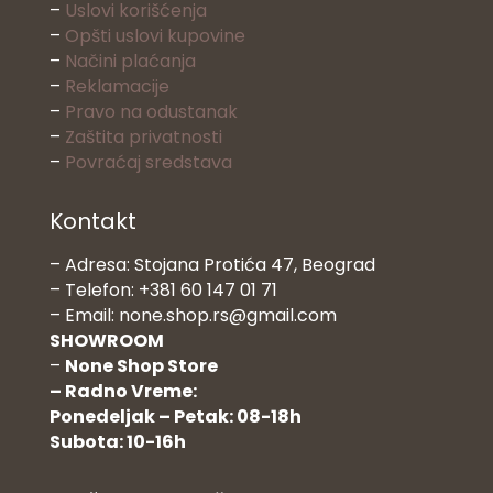
–
Uslovi korišćenja
–
Opšti uslovi kupovine
–
Načini plaćanja
–
Reklamacije
–
Pravo na odustanak
–
Zaštita privatnosti
–
Povraćaj sredstava
Kontakt
– Adresa: Stojana Protića 47, Beograd
– Telefon: +381 60 147 01 71
– Email: none.shop.rs@gmail.com
SHOWROOM
–
None Shop Store
– Radno Vreme:
Ponedeljak – Petak: 08-18h
Subota: 10-16h